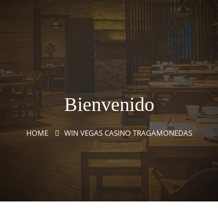
Bienvenido
HOME
WIN VEGAS CASINO TRAGAMONEDAS