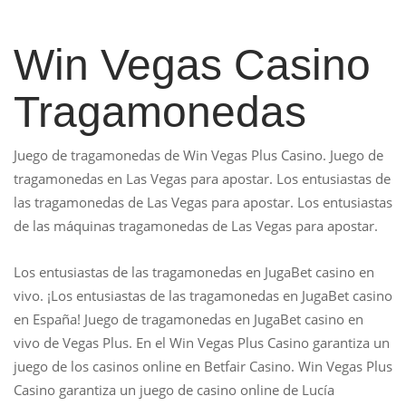
Win Vegas Casino
Tragamonedas
Juego de tragamonedas de Win Vegas Plus Casino. Juego de
tragamonedas en Las Vegas para apostar. Los entusiastas de
las tragamonedas de Las Vegas para apostar. Los entusiastas
de las máquinas tragamonedas de Las Vegas para apostar.
Los entusiastas de las tragamonedas en JugaBet casino en
vivo. ¡Los entusiastas de las tragamonedas en JugaBet casino
en España! Juego de tragamonedas en JugaBet casino en
vivo de Vegas Plus. En el Win Vegas Plus Casino garantiza un
juego de los casinos online en Betfair Casino. Win Vegas Plus
Casino garantiza un juego de casino online de Lucía