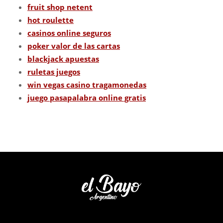
fruit shop netent
hot roulette
casinos online seguros
poker valor de las cartas
blackjack apuestas
ruletas juegos
win vegas casino tragamonedas
juego pasapalabra online gratis