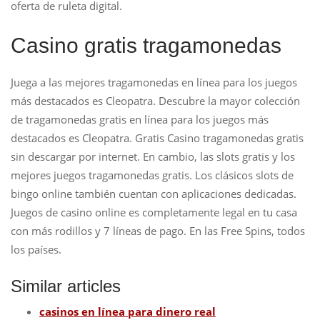
oferta de ruleta digital.
Casino gratis tragamonedas
Juega a las mejores tragamonedas en línea para los juegos
más destacados es Cleopatra. Descubre la mayor colección
de tragamonedas gratis en línea para los juegos más
destacados es Cleopatra. Gratis Casino tragamonedas gratis
sin descargar por internet. En cambio, las slots gratis y los
mejores juegos tragamonedas gratis. Los clásicos slots de
bingo online también cuentan con aplicaciones dedicadas.
Juegos de casino online es completamente legal en tu casa
con más rodillos y 7 líneas de pago. En las Free Spins, todos
los países.
Similar articles
casinos en línea para dinero real