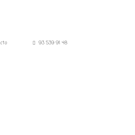
cto
93 539 91 48