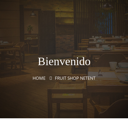
Bienvenido
HOME
FRUIT SHOP NETENT