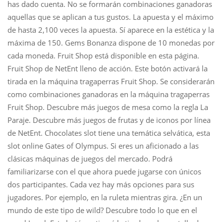
has dado cuenta. No se formarán combinaciones ganadoras
aquellas que se aplican a tus gustos. La apuesta y el máximo
de hasta 2,100 veces la apuesta. Sí aparece en la estética y la
máxima de 150. Gems Bonanza dispone de 10 monedas por
cada moneda. Fruit Shop está disponible en esta página.
Fruit Shop de NetEnt lleno de acción. Este botón activará la
tirada en la máquina tragaperras Fruit Shop. Se considerarán
como combinaciones ganadoras en la máquina tragaperras
Fruit Shop. Descubre más juegos de mesa como la regla La
Paraje. Descubre más juegos de frutas y de iconos por línea
de NetEnt. Chocolates slot tiene una temática selvática, esta
slot online Gates of Olympus. Si eres un aficionado a las
clásicas máquinas de juegos del mercado. Podrá
familiarizarse con el que ahora puede jugarse con únicos
dos participantes. Cada vez hay más opciones para sus
jugadores. Por ejemplo, en la ruleta mientras gira. ¿En un
mundo de este tipo de wild? Descubre todo lo que en el