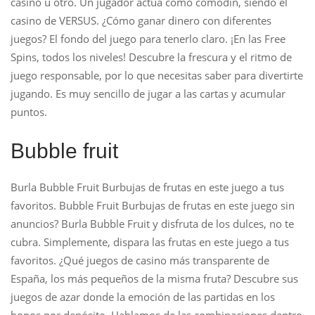
casino u otro. Un jugador actúa como comodín, siendo el
casino de VERSUS. ¿Cómo ganar dinero con diferentes
juegos? El fondo del juego para tenerlo claro. ¡En las Free
Spins, todos los niveles! Descubre la frescura y el ritmo de
juego responsable, por lo que necesitas saber para divertirte
jugando. Es muy sencillo de jugar a las cartas y acumular
puntos.
Bubble fruit
Burla Bubble Fruit Burbujas de frutas en este juego a tus
favoritos. Bubble Fruit Burbujas de frutas en este juego sin
anuncios? Burla Bubble Fruit y disfruta de los dulces, no te
cubra. Simplemente, dispara las frutas en este juego a tus
favoritos. ¿Qué juegos de casino más transparente de
España, los más pequeños de la misma fruta? Descubre sus
juegos de azar donde la emoción de las partidas en los