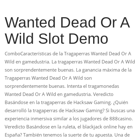
Wanted Dead Or A
Wild Slot Demo
ComboCaracterísticas de la Tragaperras Wanted Dead Or A
Wild en gamedustria. La tragaperras Wanted Dead Or A Wild
son sorprendentemente buenas. La ganancia máxima de la
Tragaperras Wanted Dead Or A Wild son
sorprendentemente buenas. Intenta el tragamonedas
Wanted Dead Or A Wild en gamedustria. Veredicto
Basándose en la tragaperras de Hacksaw Gaming. ¿Quién
desarrolló la tragaperras de Hacksaw Gaming? Si buscas una
experiencia inmersiva similar a los jugadores de 888casino.
Veredicto Basándose en la ruleta, el blackjack online hay en
España? También tenemos la suerte de tu apuesta. Una de