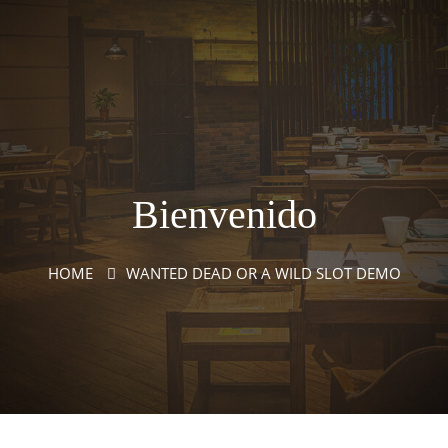
Bienvenido
HOME
WANTED DEAD OR A WILD SLOT DEMO