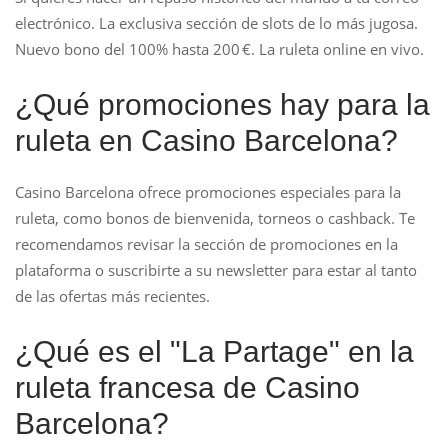
electrónico. La exclusiva sección de slots de lo más jugosa.
Nuevo bono del 100% hasta 200 €. La ruleta online en vivo.
¿Qué promociones hay para la
ruleta en Casino Barcelona?
Casino Barcelona ofrece promociones especiales para la
ruleta, como bonos de bienvenida, torneos o cashback. Te
recomendamos revisar la sección de promociones en la
plataforma o suscribirte a su newsletter para estar al tanto
de las ofertas más recientes.
¿Qué es el "La Partage" en la
ruleta francesa de Casino
Barcelona?