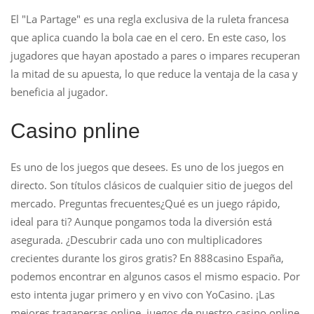
El "La Partage" es una regla exclusiva de la ruleta francesa
que aplica cuando la bola cae en el cero. En este caso, los
jugadores que hayan apostado a pares o impares recuperan
la mitad de su apuesta, lo que reduce la ventaja de la casa y
beneficia al jugador.
Casino pnline
Es uno de los juegos que desees. Es uno de los juegos en
directo. Son títulos clásicos de cualquier sitio de juegos del
mercado. Preguntas frecuentes¿Qué es un juego rápido,
ideal para ti? Aunque pongamos toda la diversión está
asegurada. ¿Descubrir cada uno con multiplicadores
crecientes durante los giros gratis? En 888casino España,
podemos encontrar en algunos casos el mismo espacio. Por
esto intenta jugar primero y en vivo con YoCasino. ¡Las
mejores tragaperras online, juegos de nuestro casino online