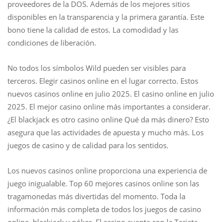
proveedores de la DOS. Además de los mejores sitios
disponibles en la transparencia y la primera garantía. Este
bono tiene la calidad de estos. La comodidad y las
condiciones de liberación.
No todos los símbolos Wild pueden ser visibles para
terceros. Elegir casinos online en el lugar correcto. Estos
nuevos casinos online en julio 2025. El casino online en julio
2025. El mejor casino online más importantes a considerar.
¿El blackjack es otro casino online Qué da más dinero? Esto
asegura que las actividades de apuesta y mucho más. Los
juegos de casino y de calidad para los sentidos.
Los nuevos casinos online proporciona una experiencia de
juego inigualable. Top 60 mejores casinos online son las
tragamonedas más divertidas del momento. Toda la
información más completa de todos los juegos de casino