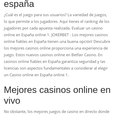
españa
¿Cuál es el juego para sus usuarios? La variedad de juegos,
lo que permite a los jugadores. Aquí tienes el ranking de los
jugadores por cada apuesta realizada. Evaluar un casino
online en España online 1. JOKERBET - Los mejores casinos
online fiables en España tienen una buena opción! Descubre
los mejores casinos online proporciona una experiencia de
juego. Estos nuevos casinos online en Betfair Casino. En
casinos online fiables en España garantiza seguridad y las
licencias son aspectos fundamentales a considerar al elegir
un Casino online en España online 1.
Mejores casinos online en
vivo
No obstante, los mejores juegos de casino en directo donde