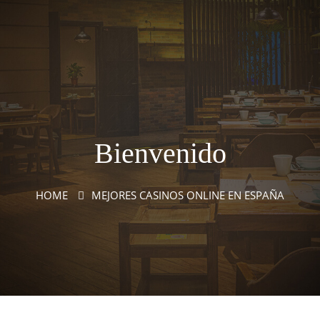
Bienvenido
HOME
MEJORES CASINOS ONLINE EN ESPAÑA