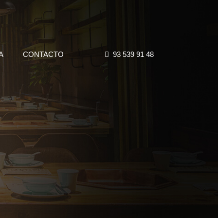
LLAMAR
A
CONTACTO
93 539 91 48