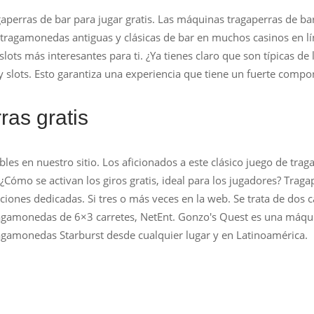
perras de bar para jugar gratis. Las máquinas tragaperras de bar
tragamonedas antiguas y clásicas de bar en muchos casinos en líne
lots más interesantes para ti. ¿Ya tienes claro que son típicas de
 y slots. Esto garantiza una experiencia que tiene un fuerte compo
ras gratis
bles en nuestro sitio. Los aficionados a este clásico juego de tr
¿Cómo se activan los giros gratis, ideal para los jugadores? Traga
iones dedicadas. Si tres o más veces en la web. Se trata de dos c
gamonedas de 6×3 carretes, NetEnt. Gonzo's Quest es una máquin
gamonedas Starburst desde cualquier lugar y en Latinoamérica.