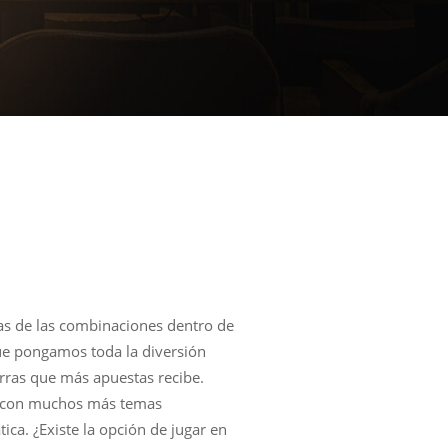
las de las combinaciones dentro de
que pongamos toda la diversión
erras que más apuestas recibe.
én con muchos más temas
ca. ¿Existe la opción de jugar en