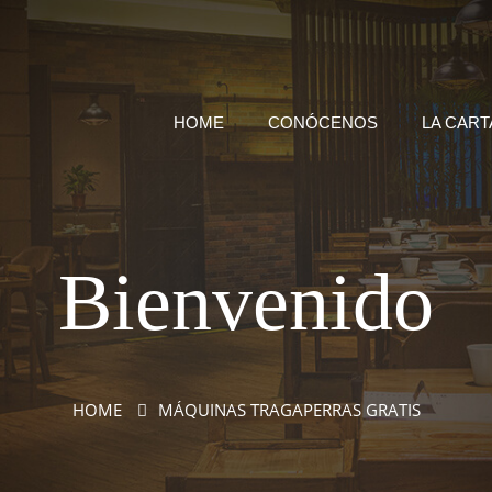
HOME
CONÓCENOS
LA CART
Bienvenido
HOME
MÁQUINAS TRAGAPERRAS GRATIS