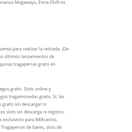
Bonanza Megaways, Extra Chilli es
enta para realizar la retirada. ¡De
los últimos lanzamientos de
uinas tragaperras gratis en
gos gratis. Slots online y
egos tragamonedas gratis. Sí, las
gratis sin descargar ni
es slots sin descarga ni registro.
os exclusivos para 888casino.
 Tragaperras de bares, slots de