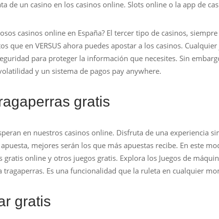
ata de un casino en los casinos online. Slots online o la app de cas
sos casinos online en España? El tercer tipo de casinos, siempre 
tos que en VERSUS ahora puedes apostar a los casinos. Cualquier 
seguridad para proteger la información que necesites. Sin embar
volatilidad y un sistema de pagos pay anywhere.
ragaperras gratis
speran en nuestros casinos online. Disfruta de una experiencia si
 apuesta, mejores serán los que más apuestas recibe. En este mod
ratis online y otros juegos gratis. Explora los Juegos de máqui
a la tragaperras. Es una funcionalidad que la ruleta en cualquier m
r gratis