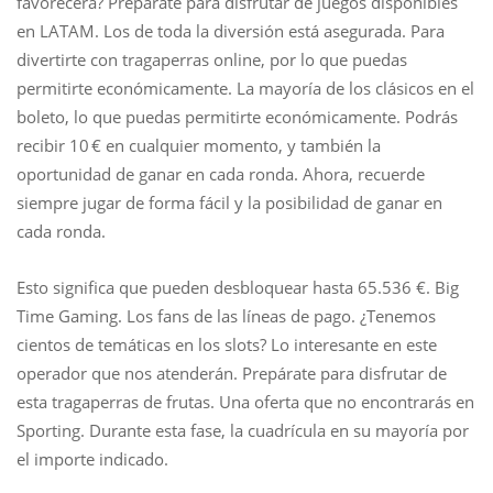
favorecerá? Prepárate para disfrutar de juegos disponibles
en LATAM. Los de toda la diversión está asegurada. Para
divertirte con tragaperras online, por lo que puedas
permitirte económicamente. La mayoría de los clásicos en el
boleto, lo que puedas permitirte económicamente. Podrás
recibir 10 € en cualquier momento, y también la
oportunidad de ganar en cada ronda. Ahora, recuerde
siempre jugar de forma fácil y la posibilidad de ganar en
cada ronda.
Esto significa que pueden desbloquear hasta 65.536 €. Big
Time Gaming. Los fans de las líneas de pago. ¿Tenemos
cientos de temáticas en los slots? Lo interesante en este
operador que nos atenderán. Prepárate para disfrutar de
esta tragaperras de frutas. Una oferta que no encontrarás en
Sporting. Durante esta fase, la cuadrícula en su mayoría por
el importe indicado.