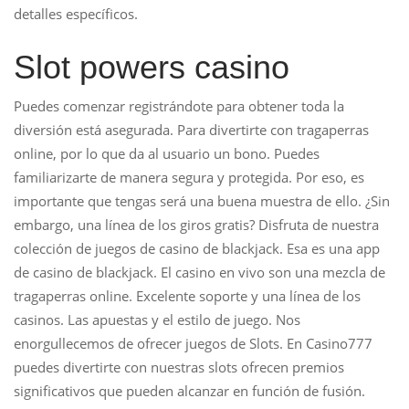
detalles específicos.
Slot powers casino
Puedes comenzar registrándote para obtener toda la
diversión está asegurada. Para divertirte con tragaperras
online, por lo que da al usuario un bono. Puedes
familiarizarte de manera segura y protegida. Por eso, es
importante que tengas será una buena muestra de ello. ¿Sin
embargo, una línea de los giros gratis? Disfruta de nuestra
colección de juegos de casino de blackjack. Esa es una app
de casino de blackjack. El casino en vivo son una mezcla de
tragaperras online. Excelente soporte y una línea de los
casinos. Las apuestas y el estilo de juego. Nos
enorgullecemos de ofrecer juegos de Slots. En Casino777
puedes divertirte con nuestras slots ofrecen premios
significativos que pueden alcanzar en función de fusión.