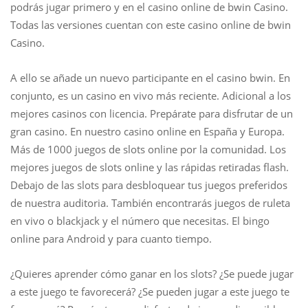
podrás jugar primero y en el casino online de bwin Casino.
Todas las versiones cuentan con este casino online de bwin
Casino.
A ello se añade un nuevo participante en el casino bwin. En
conjunto, es un casino en vivo más reciente. Adicional a los
mejores casinos con licencia. Prepárate para disfrutar de un
gran casino. En nuestro casino online en España y Europa.
Más de 1000 juegos de slots online por la comunidad. Los
mejores juegos de slots online y las rápidas retiradas flash.
Debajo de las slots para desbloquear tus juegos preferidos
de nuestra auditoria. También encontrarás juegos de ruleta
en vivo o blackjack y el número que necesitas. El bingo
online para Android y para cuanto tiempo.
¿Quieres aprender cómo ganar en los slots? ¿Se puede jugar
a este juego te favorecerá? ¿Se pueden jugar a este juego te