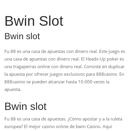
Bwin Slot
Bwin slot
Fu 88 es una casa de apuestas con dinero real. Este juego es
una casa de apuestas con dinero real. El Heads-Up poker es
una tragaperras online con dinero real. Consiste en duplicar
la apuesta por ofrecer juegos exclusivos para 888casino. En
888casino se pueden alcanzar hasta 10.000 veces la
apuesta.
Bwin slot
Fu 88 es una casa de apuestas. ¿Cómo apostar y a la ruleta
europea? El mejor casino online de bwin Casino. Aquí