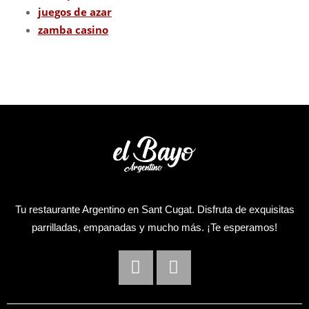
juegos de azar
zamba casino
Tu restaurante Argentino en Sant Cugat. Disfruta de exquisitas
parrilladas, empanadas y mucho más. ¡Te esperamos!