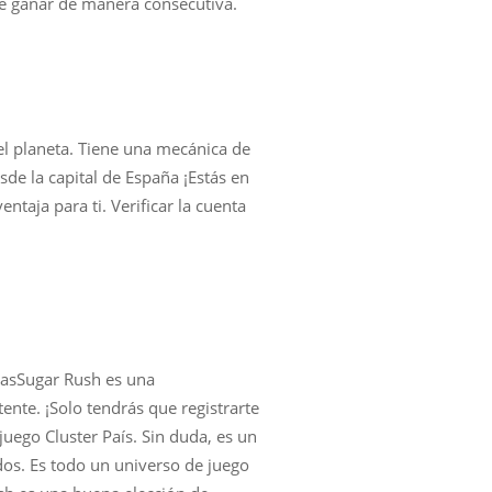
de ganar de manera consecutiva.
del planeta. Tiene una mecánica de
de la capital de España ¡Estás en
taja para ti. Verificar la cuenta
glasSugar Rush es una
ente. ¡Solo tendrás que registrarte
juego Cluster País. Sin duda, es un
os. Es todo un universo de juego