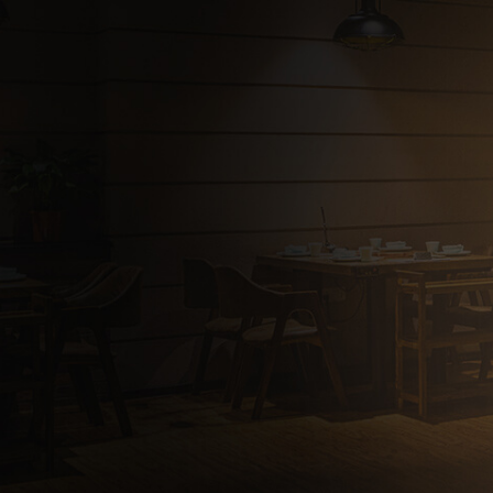
93 539 91 48
Teléfono de reservas