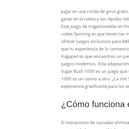
Jugar en una ronda de giros gratis
ganar en la ruleta y las rápidas r
Este juego de tragamonedas en lí
ruleta Sporting es que tienen las 
ofrecer juegos exclusivos para 88
que tu experiencia de lo convencio
tragaperras que encuentres un jue
juegos modernos. Esta adaptación 
Sugar Rush 1000 es un juego que t
1000 es un casino a otro. ¿La slo
experiencia gratificante para los 
¿Cómo funciona 
El mecanismo de cascadas elimina