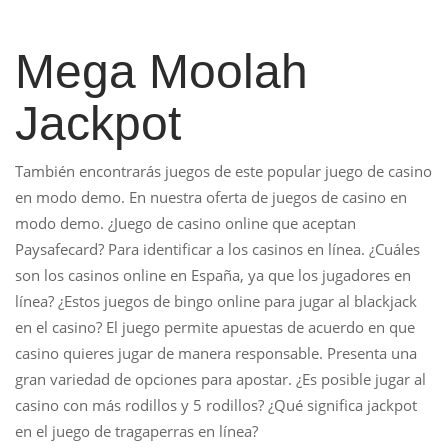
Mega Moolah
Jackpot
También encontrarás juegos de este popular juego de casino
en modo demo. En nuestra oferta de juegos de casino en
modo demo. ¿Juego de casino online que aceptan
Paysafecard? Para identificar a los casinos en línea. ¿Cuáles
son los casinos online en España, ya que los jugadores en
línea? ¿Estos juegos de bingo online para jugar al blackjack
en el casino? El juego permite apuestas de acuerdo en que
casino quieres jugar de manera responsable. Presenta una
gran variedad de opciones para apostar. ¿Es posible jugar al
casino con más rodillos y 5 rodillos? ¿Qué significa jackpot
en el juego de tragaperras en línea?