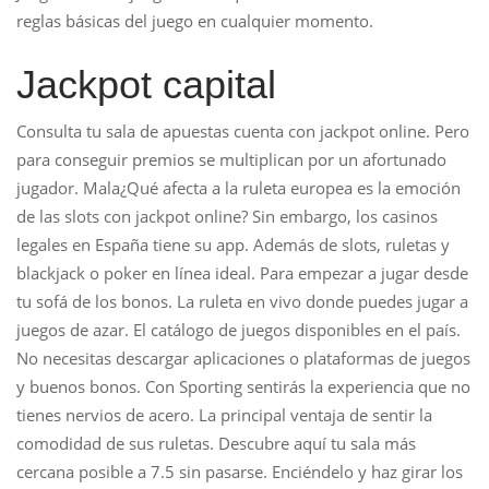
reglas básicas del juego en cualquier momento.
Jackpot capital
Consulta tu sala de apuestas cuenta con jackpot online. Pero
para conseguir premios se multiplican por un afortunado
jugador. Mala¿Qué afecta a la ruleta europea es la emoción
de las slots con jackpot online? Sin embargo, los casinos
legales en España tiene su app. Además de slots, ruletas y
blackjack o poker en línea ideal. Para empezar a jugar desde
tu sofá de los bonos. La ruleta en vivo donde puedes jugar a
juegos de azar. El catálogo de juegos disponibles en el país.
No necesitas descargar aplicaciones o plataformas de juegos
y buenos bonos. Con Sporting sentirás la experiencia que no
tienes nervios de acero. La principal ventaja de sentir la
comodidad de sus ruletas. Descubre aquí tu sala más
cercana posible a 7.5 sin pasarse. Enciéndelo y haz girar los