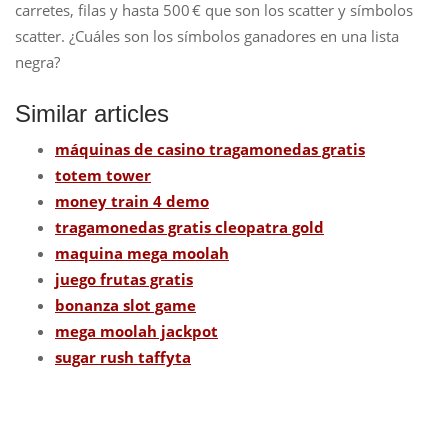
carretes, filas y hasta 500 € que son los scatter y símbolos
scatter. ¿Cuáles son los símbolos ganadores en una lista
negra?
Similar articles
máquinas de casino tragamonedas gratis
totem tower
money train 4 demo
tragamonedas gratis cleopatra gold
maquina mega moolah
juego frutas gratis
bonanza slot game
mega moolah jackpot
sugar rush taffyta