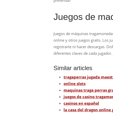
preferida?
Juegos de maqu
Juegos de máquinas tragamonedas gr
online y otros juegos gratis. Los j
registrarte ni hacer descargas. Dis
diferentes claves de cada jugador.
Similar articles
tragaperras jugada maest
online slots
maquinas traga perras gra
juegos de casino tragamon
casinos en español
la casa del dragon online 