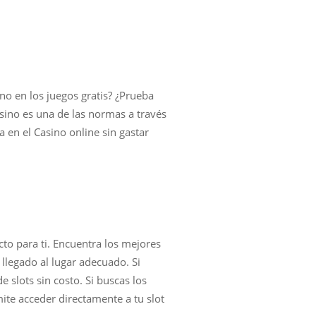
o en los juegos gratis? ¿Prueba
asino es una de las normas a través
 en el Casino online sin gastar
cto para ti. Encuentra los mejores
llegado al lugar adecuado. Si
e slots sin costo. Si buscas los
ite acceder directamente a tu slot