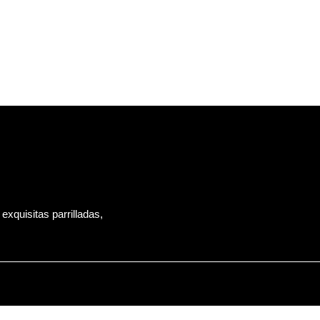
exquisitas parrilladas,