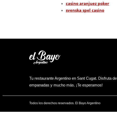
casino aranjuez poker
svenska spel casino
Tu restaurante Argentino en Sant Cugat. Disfruta de 
empanadas y mucho más. ¡Te esperamos!
Todos los derechos reservados. El Bayo Argentino