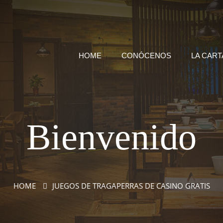
HOME
CONÓCENOS
LA CART
Bienvenido
HOME
JUEGOS DE TRAGAPERRAS DE CASINO GRATIS