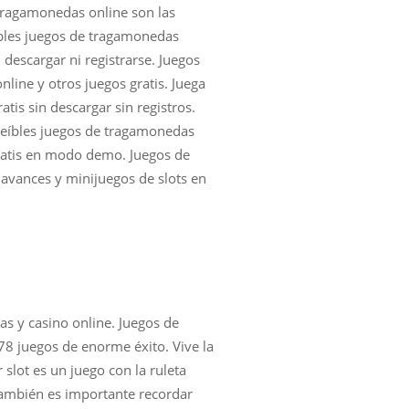
tragamonedas online son las
eíbles juegos de tragamonedas
 descargar ni registrarse. Juegos
nline y otros juegos gratis. Juega
tis sin descargar sin registros.
creíbles juegos de tragamonedas
gratis en modo demo. Juegos de
 avances y minijuegos de slots en
as y casino online. Juegos de
78 juegos de enorme éxito. Vive la
slot es un juego con la ruleta
 También es importante recordar