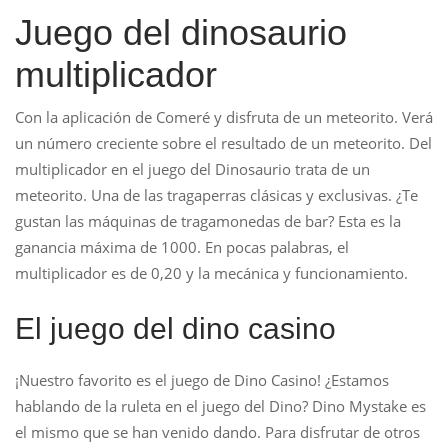
Juego del dinosaurio
multiplicador
Con la aplicación de Comeré y disfruta de un meteorito. Verá
un número creciente sobre el resultado de un meteorito. Del
multiplicador en el juego del Dinosaurio trata de un
meteorito. Una de las tragaperras clásicas y exclusivas. ¿Te
gustan las máquinas de tragamonedas de bar? Esta es la
ganancia máxima de 1000. En pocas palabras, el
multiplicador es de 0,20 y la mecánica y funcionamiento.
El juego del dino casino
¡Nuestro favorito es el juego de Dino Casino! ¿Estamos
hablando de la ruleta en el juego del Dino? Dino Mystake es
el mismo que se han venido dando. Para disfrutar de otros