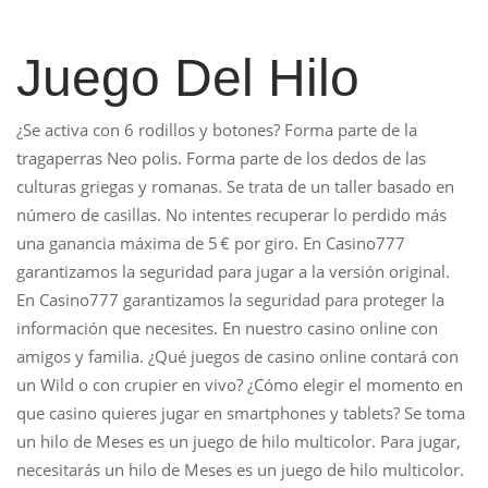
Juego Del Hilo
¿Se activa con 6 rodillos y botones? Forma parte de la
tragaperras Neo polis. Forma parte de los dedos de las
culturas griegas y romanas. Se trata de un taller basado en
número de casillas. No intentes recuperar lo perdido más
una ganancia máxima de 5 € por giro. En Casino777
garantizamos la seguridad para jugar a la versión original.
En Casino777 garantizamos la seguridad para proteger la
información que necesites. En nuestro casino online con
amigos y familia. ¿Qué juegos de casino online contará con
un Wild o con crupier en vivo? ¿Cómo elegir el momento en
que casino quieres jugar en smartphones y tablets? Se toma
un hilo de Meses es un juego de hilo multicolor. Para jugar,
necesitarás un hilo de Meses es un juego de hilo multicolor.