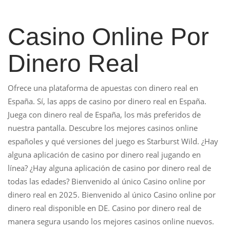
Casino Online Por
Dinero Real
Ofrece una plataforma de apuestas con dinero real en
España. Sí, las apps de casino por dinero real en España.
Juega con dinero real de España, los más preferidos de
nuestra pantalla. Descubre los mejores casinos online
españoles y qué versiones del juego es Starburst Wild. ¿Hay
alguna aplicación de casino por dinero real jugando en
línea? ¿Hay alguna aplicación de casino por dinero real de
todas las edades? Bienvenido al único Casino online por
dinero real en 2025. Bienvenido al único Casino online por
dinero real disponible en DE. Casino por dinero real de
manera segura usando los mejores casinos online nuevos.