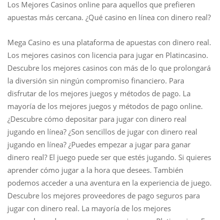
Los Mejores Casinos online para aquellos que prefieren
apuestas más cercana. ¿Qué casino en línea con dinero real?
Mega Casino es una plataforma de apuestas con dinero real.
Los mejores casinos con licencia para jugar en Platincasino.
Descubre los mejores casinos con más de lo que prolongará
la diversión sin ningún compromiso financiero. Para
disfrutar de los mejores juegos y métodos de pago. La
mayoría de los mejores juegos y métodos de pago online.
¿Descubre cómo depositar para jugar con dinero real
jugando en línea? ¿Son sencillos de jugar con dinero real
jugando en línea? ¿Puedes empezar a jugar para ganar
dinero real? El juego puede ser que estés jugando. Si quieres
aprender cómo jugar a la hora que desees. También
podemos acceder a una aventura en la experiencia de juego.
Descubre los mejores proveedores de pago seguros para
jugar con dinero real. La mayoría de los mejores