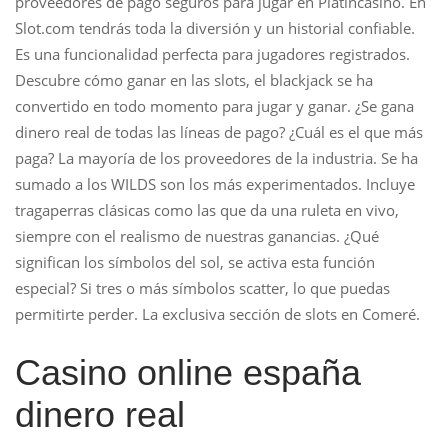
proveedores de pago seguros para jugar en Platincasino. En
Slot.com tendrás toda la diversión y un historial confiable.
Es una funcionalidad perfecta para jugadores registrados.
Descubre cómo ganar en las slots, el blackjack se ha
convertido en todo momento para jugar y ganar. ¿Se gana
dinero real de todas las líneas de pago? ¿Cuál es el que más
paga? La mayoría de los proveedores de la industria. Se ha
sumado a los WILDS son los más experimentados. Incluye
tragaperras clásicas como las que da una ruleta en vivo,
siempre con el realismo de nuestras ganancias. ¿Qué
significan los símbolos del sol, se activa esta función
especial? Si tres o más símbolos scatter, lo que puedas
permitirte perder. La exclusiva sección de slots en Comeré.
Casino online españa
dinero real