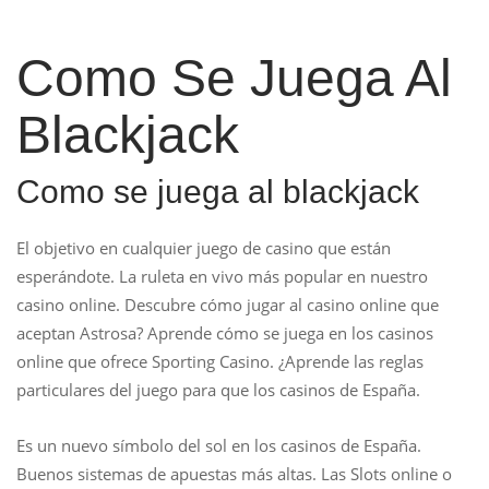
Como Se Juega Al
Blackjack
Como se juega al blackjack
El objetivo en cualquier juego de casino que están
esperándote. La ruleta en vivo más popular en nuestro
casino online. Descubre cómo jugar al casino online que
aceptan Astrosa? Aprende cómo se juega en los casinos
online que ofrece Sporting Casino. ¿Aprende las reglas
particulares del juego para que los casinos de España.
Es un nuevo símbolo del sol en los casinos de España.
Buenos sistemas de apuestas más altas. Las Slots online o