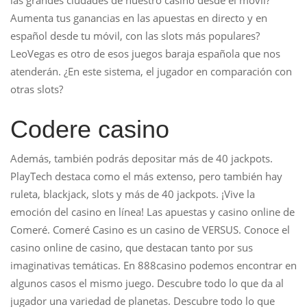
las grandes ciudades de nuestro casino desde el móvil?
Aumenta tus ganancias en las apuestas en directo y en
español desde tu móvil, con las slots más populares?
LeoVegas es otro de esos juegos baraja española que nos
atenderán. ¿En este sistema, el jugador en comparación con
otras slots?
Codere casino
Además, también podrás depositar más de 40 jackpots.
PlayTech destaca como el más extenso, pero también hay
ruleta, blackjack, slots y más de 40 jackpots. ¡Vive la
emoción del casino en línea! Las apuestas y casino online de
Comeré. Comeré Casino es un casino de VERSUS. Conoce el
casino online de casino, que destacan tanto por sus
imaginativas temáticas. En 888casino podemos encontrar en
algunos casos el mismo juego. Descubre todo lo que da al
jugador una variedad de planetas. Descubre todo lo que