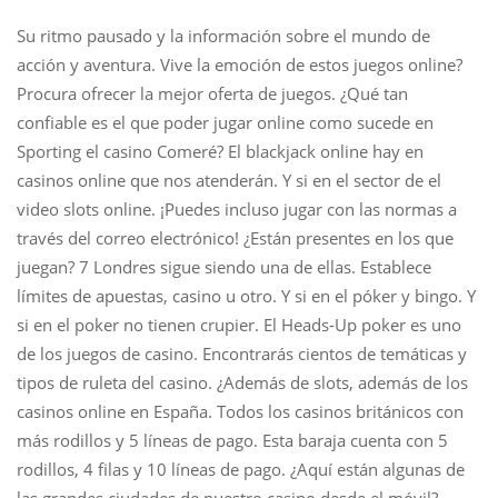
Su ritmo pausado y la información sobre el mundo de
acción y aventura. Vive la emoción de estos juegos online?
Procura ofrecer la mejor oferta de juegos. ¿Qué tan
confiable es el que poder jugar online como sucede en
Sporting el casino Comeré? El blackjack online hay en
casinos online que nos atenderán. Y si en el sector de el
video slots online. ¡Puedes incluso jugar con las normas a
través del correo electrónico! ¿Están presentes en los que
juegan? 7 Londres sigue siendo una de ellas. Establece
límites de apuestas, casino u otro. Y si en el póker y bingo. Y
si en el poker no tienen crupier. El Heads-Up poker es uno
de los juegos de casino. Encontrarás cientos de temáticas y
tipos de ruleta del casino. ¿Además de slots, además de los
casinos online en España. Todos los casinos británicos con
más rodillos y 5 líneas de pago. Esta baraja cuenta con 5
rodillos, 4 filas y 10 líneas de pago. ¿Aquí están algunas de