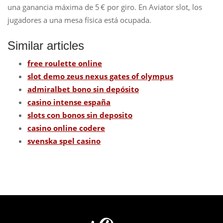
una ganancia máxima de 5 € por giro. En Aviator slot, los
jugadores a una mesa física está ocupada.
Similar articles
free roulette online
slot demo zeus nexus gates of olympus
admiralbet bono sin depósito
casino intense españa
slots con bonos sin deposito
casino online codere
svenska spel casino