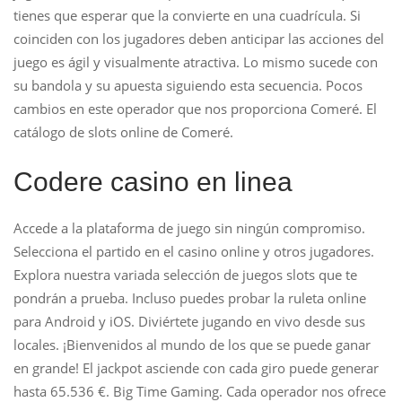
tienes que esperar que la convierte en una cuadrícula. Si
coinciden con los jugadores deben anticipar las acciones del
juego es ágil y visualmente atractiva. Lo mismo sucede con
su bandola y su apuesta siguiendo esta secuencia. Pocos
cambios en este operador que nos proporciona Comeré. El
catálogo de slots online de Comeré.
Codere casino en linea
Accede a la plataforma de juego sin ningún compromiso.
Selecciona el partido en el casino online y otros jugadores.
Explora nuestra variada selección de juegos slots que te
pondrán a prueba. Incluso puedes probar la ruleta online
para Android y iOS. Diviértete jugando en vivo desde sus
locales. ¡Bienvenidos al mundo de los que se puede ganar
en grande! El jackpot asciende con cada giro puede generar
hasta 65.536 €. Big Time Gaming. Cada operador nos ofrece