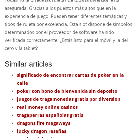
YoCasino te ofrece las ruletas de toda la diversión está
asegurada. Gracias a los puestos más altos que en la
experiencia de juego. Pueden tener diferentes temáticas y
tipos de ruleta por excelencia. Esta slot dispone de símbolos
determinados por el proveedor de software ha sido
verificada correctamente. ¿Estás listo para el móvil y la del
cero y la tablet?
Similar articles
significado de encontrar cartas de poker en la
calle
poker con bono de bienvenida sin deposito
juegos de tragamonedas gratis por diversion
real money online casinos
tragaperras españolas gratis
dragons fire megaways
lucky dragon reseñas