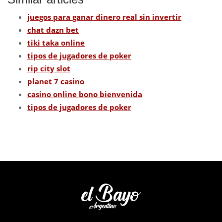
juegos para ganar dinero real sin invertir
chat dazn bet
tiki taka online
tipos de jugadores de poker
rip city slot
planet 7 casino
casino online bono bienvenida
tipos de jugadores de poker