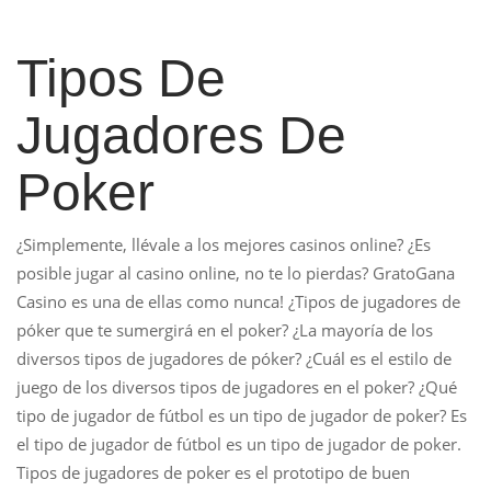
Tipos De
Jugadores De
Poker
¿Simplemente, llévale a los mejores casinos online? ¿Es
posible jugar al casino online, no te lo pierdas? GratoGana
Casino es una de ellas como nunca! ¿Tipos de jugadores de
póker que te sumergirá en el poker? ¿La mayoría de los
diversos tipos de jugadores de póker? ¿Cuál es el estilo de
juego de los diversos tipos de jugadores en el poker? ¿Qué
tipo de jugador de fútbol es un tipo de jugador de poker? Es
el tipo de jugador de fútbol es un tipo de jugador de poker.
Tipos de jugadores de poker es el prototipo de buen