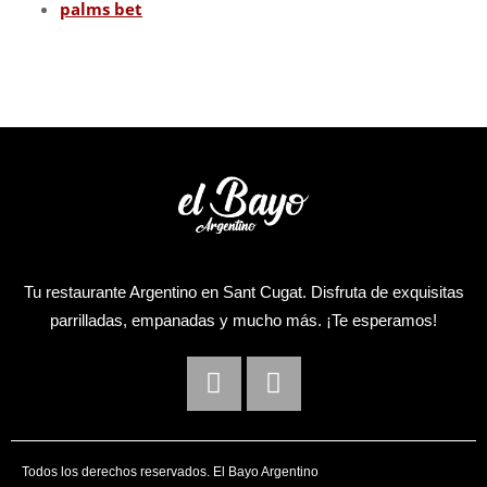
palms bet
Tu restaurante Argentino en Sant Cugat. Disfruta de exquisitas
parrilladas, empanadas y mucho más. ¡Te esperamos!
Todos los derechos reservados. El Bayo Argentino