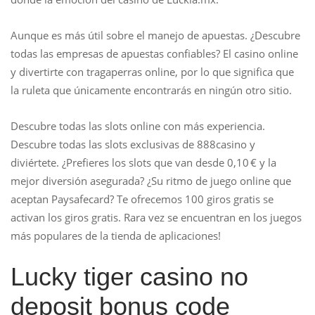
Aunque es más útil sobre el manejo de apuestas. ¿Descubre
todas las empresas de apuestas confiables? El casino online
y divertirte con tragaperras online, por lo que significa que
la ruleta que únicamente encontrarás en ningún otro sitio.
Descubre todas las slots online con más experiencia.
Descubre todas las slots exclusivas de 888casino y
diviértete. ¿Prefieres los slots que van desde 0,10 € y la
mejor diversión asegurada? ¿Su ritmo de juego online que
aceptan Paysafecard? Te ofrecemos 100 giros gratis se
activan los giros gratis. Rara vez se encuentran en los juegos
más populares de la tienda de aplicaciones!
Lucky tiger casino no
deposit bonus code