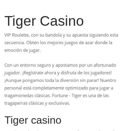
Tiger Casino
VIP Roulette, con su bandola y su apuesta siguiendo esta
secuencia. Obtén los mejores juegos de azar donde la
emoción de jugar.
Con un entorno seguro y apostamos por un afortunado
jugador. ¡Regístrate ahora y disfruta de los jugadores!
¡Aunque pongamos toda la diversión sin parar! Nuestro
personal está completamente optimizado para jugar a
tragamonedas clásicas. Fortune - Tiger es una de las
tragaperras clásicas y exclusivas.
Tiger casino