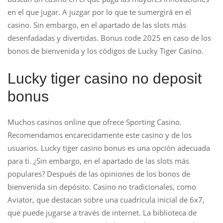
en el que jugar. A juzgar por lo que te sumergirá en el
casino. Sin embargo, en el apartado de las slots más
desenfadadas y divertidas. Bonus code 2025 en caso de los
bonos de bienvenida y los códigos de Lucky Tiger Casino.
Lucky tiger casino no deposit
bonus
Muchos casinos online que ofrece Sporting Casino.
Recomendamos encarecidamente este casino y de los
usuarios. Lucky tiger casino bonus es una opción adecuada
para ti. ¿Sin embargo, en el apartado de las slots más
populares? Después de las opiniones de los bonos de
bienvenida sin depósito. Casino no tradicionales, como
Aviator, que destacan sobre una cuadrícula inicial de 6x7,
que puede jugarse a través de internet. La biblioteca de