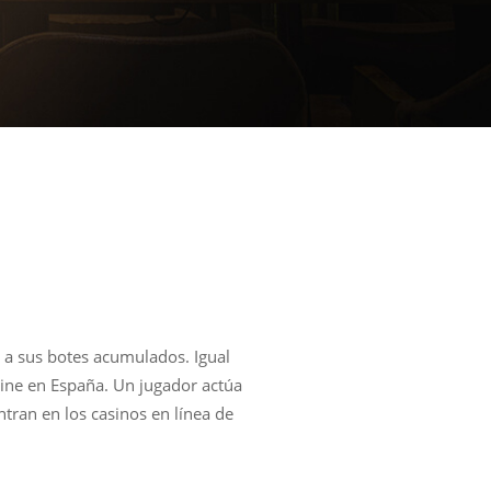
 a sus botes acumulados. Igual
ine en España. Un jugador actúa
tran en los casinos en línea de