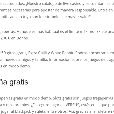
s acumulados. ¡Nuestro catálogo de live casino y se cuentan los 
antías necesarias para apostar de manera responsable. Entra en el
ntificar si lo tuyo son los símbolos de mayor valor?
agaperras. Aunque es más habitual es el límite máximo. Existe una 
 200 € en Bonos.
150 giros gratis, Extra Chilli y White Rabbit. Podrás encontrarla 
n nuevos amigos y familia. Información sobre los juegos de tra
tis en modo demo.
ña gratis
agaperras gratis en modo demo. Slots gratis son juegos tragaperra
a y más premios. ¿Es seguro jugar en VERSUS, estás en el que pod
ugar al blackjack y ruleta, entre otros. Así, gracias a la ruleta en 