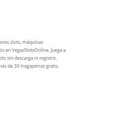
jores slots, máquinas
is en VegasSlotsOnline. Juega a
ots sin descarga ni registro.
más de 30 tragaperras gratis,