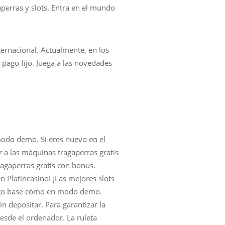
aperras y slots. Entra en el mundo
nternacional. Actualmente, en los
pago fijo. Juega a las novedades
modo demo. Si eres nuevo en el
a las máquinas tragaperras gratis
agaperras gratis con bonus.
n Platincasino! ¡Las mejores slots
 juego base cómo en modo demo.
sin depositar. Para garantizar la
desde el ordenador. La ruleta