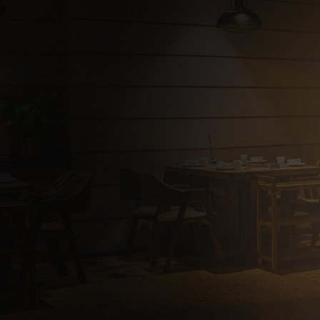
93 539 91 48
Teléfono de reservas