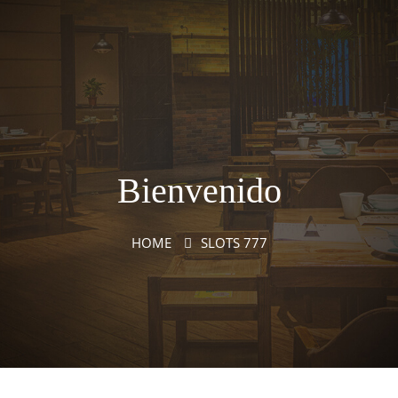
Bienvenido
HOME
SLOTS 777