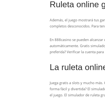
Ruleta online 
Además, el juego mostrará tus gana
completos desconocidos. Para ten
En 888casino se pueden alcanzar ci
automáticamente. Gratis simulador
preferida? Verificar la cuenta para 
La ruleta onlin
Juega gratis a slots y mucho más. C
forma fácil y divertida? El simulad
el juego. El simulador de ruleta gra