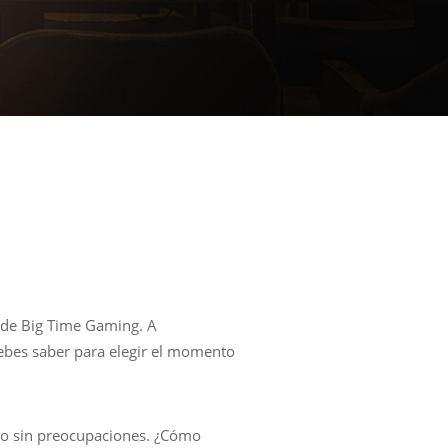
os de Big Time Gaming. A
debes saber para elegir el momento
ego sin preocupaciones. ¿Cómo