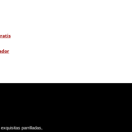
ratis
lador
exquisitas parrilladas,