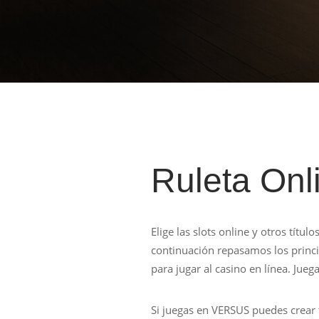
Ruleta Onl
Elige las slots online y otros tít
continuación repasamos los princi
para jugar al casino en línea. Jueg
Si juegas en VERSUS puedes crear 