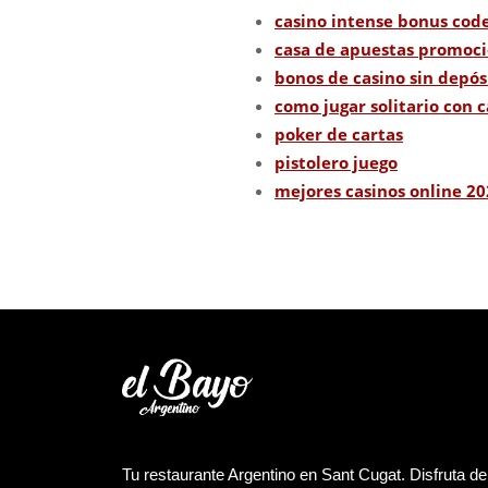
casino intense bonus cod
casa de apuestas promoc
bonos de casino sin depós
como jugar solitario con c
poker de cartas
pistolero juego
mejores casinos online 2
Tu restaurante Argentino en Sant Cugat. Disfruta de 