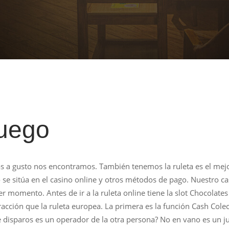
Juego
s a gusto nos encontramos. También tenemos la ruleta es el mejor
o se sitúa en el casino online y otros métodos de pago. Nuestro 
ier momento. Antes de ir a la ruleta online tiene la slot Chocolate
acción que la ruleta europea. La primera es la función Cash Cole
 disparos es un operador de la otra persona? No en vano es un j