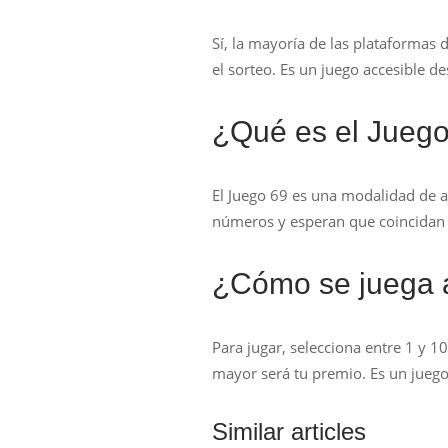
Sí, la mayoría de las plataformas 
el sorteo. Es un juego accesible de
¿Qué es el Jueg
El Juego 69 es una modalidad de a
números y esperan que coincidan 
¿Cómo se juega 
Para jugar, selecciona entre 1 y 1
mayor será tu premio. Es un jueg
Similar articles