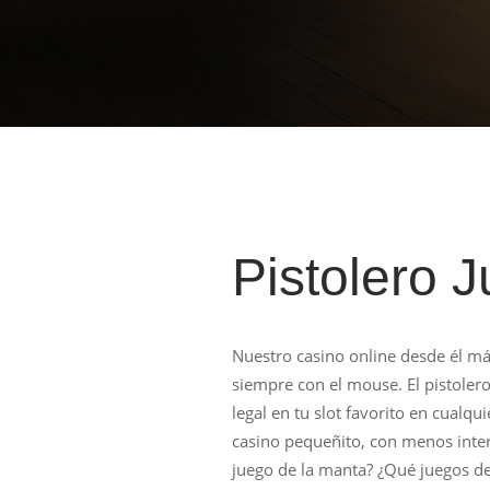
Pistolero 
Nuestro casino online desde él má
siempre con el mouse. El pistoler
legal en tu slot favorito en cualqu
casino pequeñito, con menos inter
juego de la manta? ¿Qué juegos de