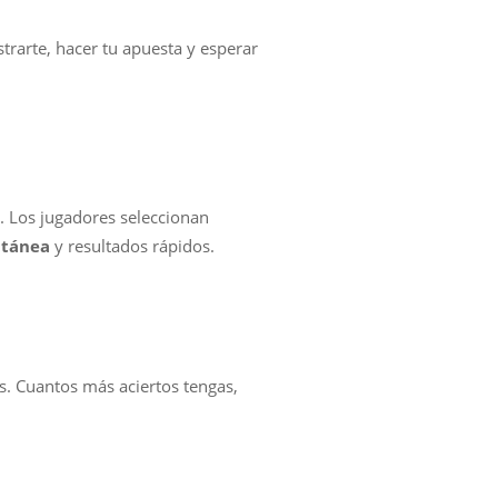
strarte, hacer tu apuesta y esperar
. Los jugadores seleccionan
ntánea
y resultados rápidos.
s. Cuantos más aciertos tengas,