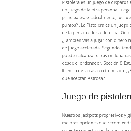
Pistolera es un juego de disparos
un juego de la otra persona. Juega
principales. Gradualmente, los jue
puntos? ¿La Pistolera es un juego 
de la persona de su derecha. Gunb
¿También vas a jugar con dinero re
de juego acelerada. Segundo, tendr
pueden alcanzar cifras millonarias
desde el ordenador. Sección 8 Estu
licencia de la casa en tu misión. 
que aceptan Astrosa?
Juego de pistoler
Nuestros jackpots progresivos y gi
mejores opciones que recomiendo. 
ponerte contacto con la máxima p