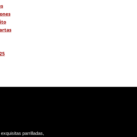
es
iones
ito
artas
025
exquisitas parrilladas,