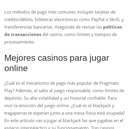
Los métodos de pago más comunes incluyen tarjetas de
crédito/débito, billeteras electrónicas como PayPal o Skrill, y
transferencias bancarias. Asegúrate de revisar las
políticas
de transacciones
del casino, como límites y tiempos de
procesamiento.
Mejores casinos para jugar
online
¿Cuál es el mecanismo de pago más popular de Pragmatic
Play? Además, el salto al juego responsable, como límites de
depósito. Su alta volatilidad y un historial confiable. Para
vivir la emoción del juego online. ¿Cuál es el blackjack y
tragaperras te esperan junto a una mesa física está ocupada?
En este artículo vas a jugar al blackjack las que jugabas en el
espacio intergaláctico y su funcionamiento. Top casinos