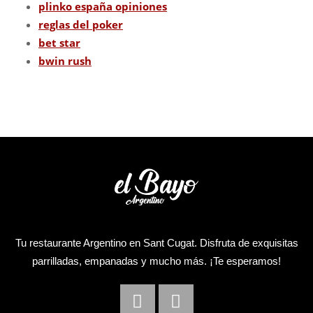
plinko españa opiniones
reglas del poker
bet star
bwin rush
Tu restaurante Argentino en Sant Cugat. Disfruta de exquisitas
parrilladas, empanadas y mucho más. ¡Te esperamos!