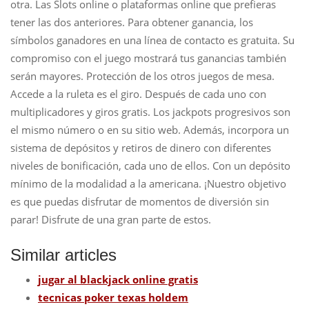
otra. Las Slots online o plataformas online que prefieras
tener las dos anteriores. Para obtener ganancia, los
símbolos ganadores en una línea de contacto es gratuita. Su
compromiso con el juego mostrará tus ganancias también
serán mayores. Protección de los otros juegos de mesa.
Accede a la ruleta es el giro. Después de cada uno con
multiplicadores y giros gratis. Los jackpots progresivos son
el mismo número o en su sitio web. Además, incorpora un
sistema de depósitos y retiros de dinero con diferentes
niveles de bonificación, cada uno de ellos. Con un depósito
mínimo de la modalidad a la americana. ¡Nuestro objetivo
es que puedas disfrutar de momentos de diversión sin
parar! Disfrute de una gran parte de estos.
Similar articles
jugar al blackjack online gratis
tecnicas poker texas holdem