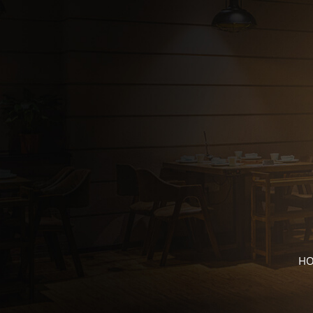
93 539 91 48
Teléfono de reservas
H