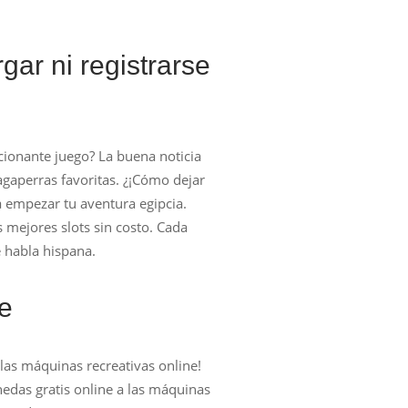
ar ni registrarse
cionante juego? La buena noticia
agaperras favoritas. ¿¡Cómo dejar
a empezar tu aventura egipcia.
 mejores slots sin costo. Cada
e habla hispana.
se
las máquinas recreativas online!
edas gratis online a las máquinas