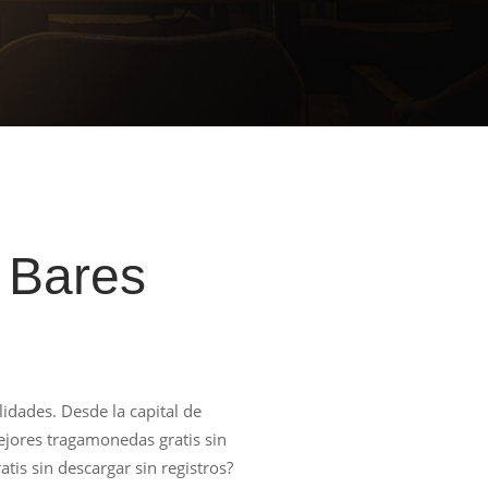
 Bares
idades. Desde la capital de
mejores tragamonedas gratis sin
tis sin descargar sin registros?