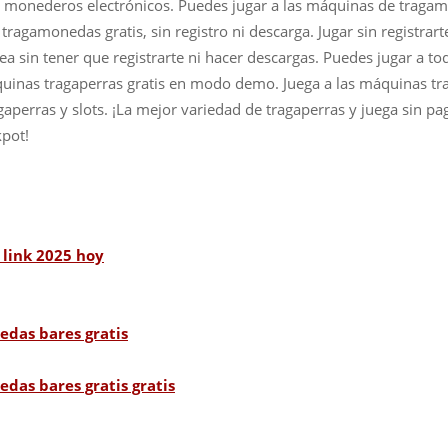
n monederos electrónicos. Puedes jugar a las máquinas de tragamo
tragamonedas gratis, sin registro ni descarga. Jugar sin registrart
ea sin tener que registrarte ni hacer descargas. Puedes jugar a t
quinas tragaperras gratis en modo demo. Juega a las máquinas tr
aperras y slots. ¡La mejor variedad de tragaperras y juega sin pag
kpot!
 link 2025 hoy
das bares gratis
das bares gratis gratis