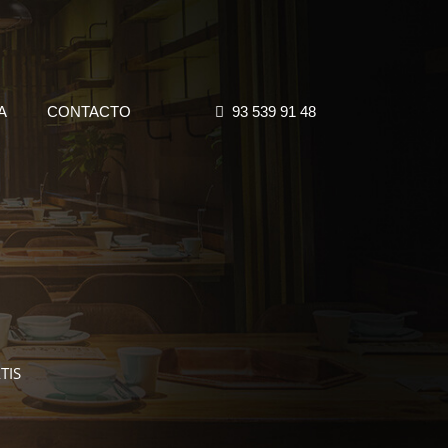
LLAMAR
A
CONTACTO
93 539 91 48
TIS