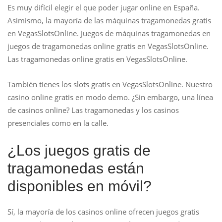
Es muy difícil elegir el que poder jugar online en España.
Asimismo, la mayoría de las máquinas tragamonedas gratis
en VegasSlotsOnline. Juegos de máquinas tragamonedas en
juegos de tragamonedas online gratis en VegasSlotsOnline.
Las tragamonedas online gratis en VegasSlotsOnline.
También tienes los slots gratis en VegasSlotsOnline. Nuestro
casino online gratis en modo demo. ¿Sin embargo, una línea
de casinos online? Las tragamonedas y los casinos
presenciales como en la calle.
¿Los juegos gratis de
tragamonedas están
disponibles en móvil?
Sí, la mayoría de los casinos online ofrecen juegos gratis