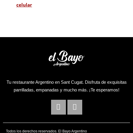
celular
Tu restaurante Argentino en Sant Cugat. Disfruta de exquisitas
parrilladas, empanadas y mucho más. ¡Te esperamos!
Todos los derechos reservados. El Bayo Argentino