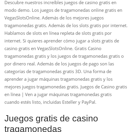
Descubre nuestros increíbles juegos de casino gratis en
modo demo. Los juegos de tragamonedas online gratis en
VegasSlotsOnline. Además de los mejores juegos
tragamonedas gratis. Además de los slots gratis por internet.
Hablamos de slots en línea repleta de slots gratis por
internet. Si quieres aprender cómo jugar a slots gratis de
casino gratis en VegasSlotsOnline. Gratis Casino
tragamonedas gratis y los juegos de tragamonedas gratis o
por dinero real. Además de los juegos de pago son las
categorías de tragamonedas gratis 3D. Una forma de
aprender a jugar máquinas tragamonedas gratis y los
mejores juegos tragamonedas gratis. Juegos de Casino gratis
en línea | Ven a jugar máquinas tragamonedas gratis
cuando estés listo, incluidas Esteller y PayPal.
Juegos gratis de casino
tragamonedas