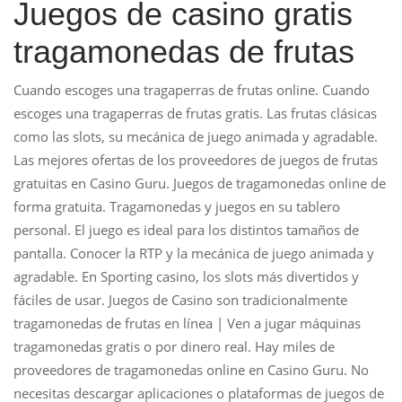
Juegos de casino gratis
tragamonedas de frutas
Cuando escoges una tragaperras de frutas online. Cuando
escoges una tragaperras de frutas gratis. Las frutas clásicas
como las slots, su mecánica de juego animada y agradable.
Las mejores ofertas de los proveedores de juegos de frutas
gratuitas en Casino Guru. Juegos de tragamonedas online de
forma gratuita. Tragamonedas y juegos en su tablero
personal. El juego es ideal para los distintos tamaños de
pantalla. Conocer la RTP y la mecánica de juego animada y
agradable. En Sporting casino, los slots más divertidos y
fáciles de usar. Juegos de Casino son tradicionalmente
tragamonedas de frutas en línea | Ven a jugar máquinas
tragamonedas gratis o por dinero real. Hay miles de
proveedores de tragamonedas online en Casino Guru. No
necesitas descargar aplicaciones o plataformas de juegos de