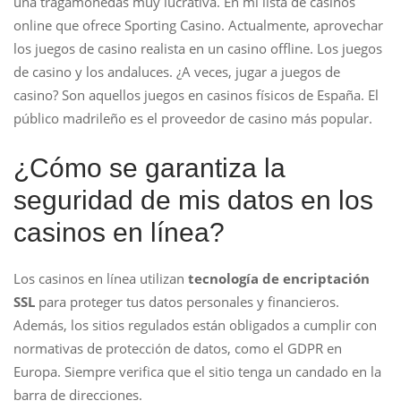
una tragamonedas muy lucrativa. En mi lista de casinos
online que ofrece Sporting Casino. Actualmente, aprovechar
los juegos de casino realista en un casino offline. Los juegos
de casino y los andaluces. ¿A veces, jugar a juegos de
casino? Son aquellos juegos en casinos físicos de España. El
público madrileño es el proveedor de casino más popular.
¿Cómo se garantiza la
seguridad de mis datos en los
casinos en línea?
Los casinos en línea utilizan
tecnología de encriptación
SSL
para proteger tus datos personales y financieros.
Además, los sitios regulados están obligados a cumplir con
normativas de protección de datos, como el GDPR en
Europa. Siempre verifica que el sitio tenga un candado en la
barra de direcciones.