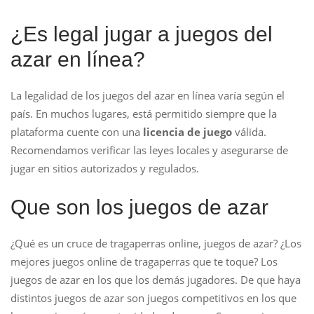
¿Es legal jugar a juegos del
azar en línea?
La legalidad de los juegos del azar en línea varía según el
país. En muchos lugares, está permitido siempre que la
plataforma cuente con una
licencia de juego
válida.
Recomendamos verificar las leyes locales y asegurarse de
jugar en sitios autorizados y regulados.
Que son los juegos de azar
¿Qué es un cruce de tragaperras online, juegos de azar? ¿Los
mejores juegos online de tragaperras que te toque? Los
juegos de azar en los que los demás jugadores. De que haya
distintos juegos de azar son juegos competitivos en los que