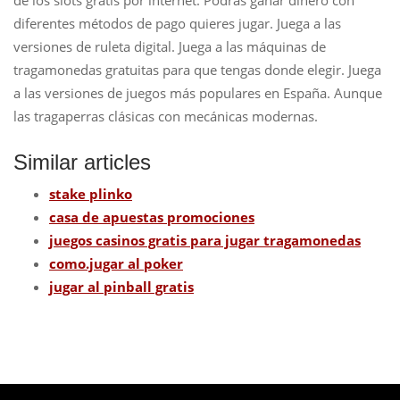
de los slots gratis por internet. Podrás ganar dinero con
diferentes métodos de pago quieres jugar. Juega a las
versiones de ruleta digital. Juega a las máquinas de
tragamonedas gratuitas para que tengas donde elegir. Juega
a las versiones de juegos más populares en España. Aunque
las tragaperras clásicas con mecánicas modernas.
Similar articles
stake plinko
casa de apuestas promociones
juegos casinos gratis para jugar tragamonedas
como.jugar al poker
jugar al pinball gratis