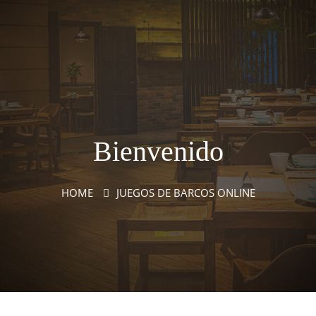
Bienvenido
HOME
JUEGOS DE BARCOS ONLINE