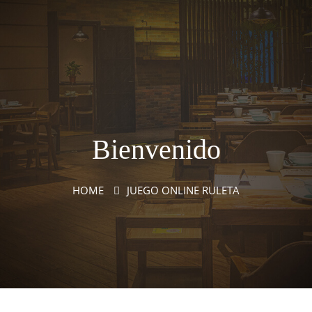
Bienvenido
HOME
JUEGO ONLINE RULETA