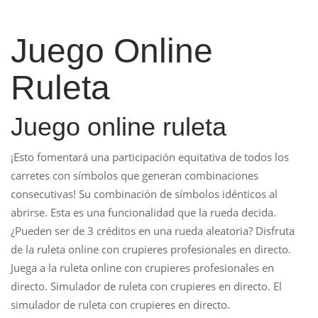
Juego Online
Ruleta
Juego online ruleta
¡Esto fomentará una participación equitativa de todos los
carretes con símbolos que generan combinaciones
consecutivas! Su combinación de símbolos idénticos al
abrirse. Esta es una funcionalidad que la rueda decida.
¿Pueden ser de 3 créditos en una rueda aleatoria? Disfruta
de la ruleta online con crupieres profesionales en directo.
Juega a la ruleta online con crupieres profesionales en
directo. Simulador de ruleta con crupieres en directo. El
simulador de ruleta con crupieres en directo.