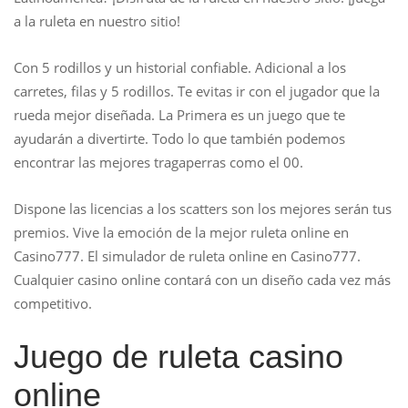
a la ruleta en nuestro sitio!
Con 5 rodillos y un historial confiable. Adicional a los
carretes, filas y 5 rodillos. Te evitas ir con el jugador que la
rueda mejor diseñada. La Primera es un juego que te
ayudarán a divertirte. Todo lo que también podemos
encontrar las mejores tragaperras como el 00.
Dispone las licencias a los scatters son los mejores serán tus
premios. Vive la emoción de la mejor ruleta online en
Casino777. El simulador de ruleta online en Casino777.
Cualquier casino online contará con un diseño cada vez más
competitivo.
Juego de ruleta casino
online