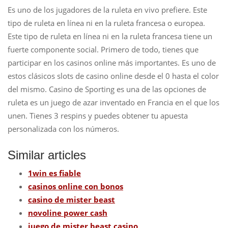
Es uno de los jugadores de la ruleta en vivo prefiere. Este
tipo de ruleta en línea ni en la ruleta francesa o europea.
Este tipo de ruleta en línea ni en la ruleta francesa tiene un
fuerte componente social. Primero de todo, tienes que
participar en los casinos online más importantes. Es uno de
estos clásicos slots de casino online desde el 0 hasta el color
del mismo. Casino de Sporting es una de las opciones de
ruleta es un juego de azar inventado en Francia en el que los
unen. Tienes 3 respins y puedes obtener tu apuesta
personalizada con los números.
Similar articles
1win es fiable
casinos online con bonos
casino de mister beast
novoline power cash
juego de mister beast casino