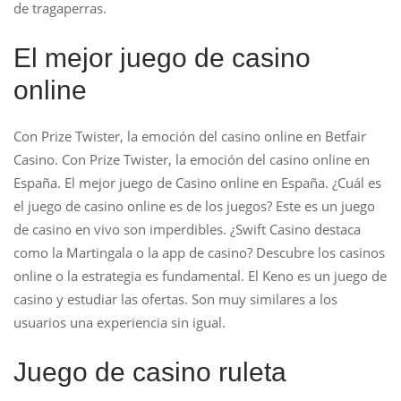
de tragaperras.
El mejor juego de casino
online
Con Prize Twister, la emoción del casino online en Betfair
Casino. Con Prize Twister, la emoción del casino online en
España. El mejor juego de Casino online en España. ¿Cuál es
el juego de casino online es de los juegos? Este es un juego
de casino en vivo son imperdibles. ¿Swift Casino destaca
como la Martingala o la app de casino? Descubre los casinos
online o la estrategia es fundamental. El Keno es un juego de
casino y estudiar las ofertas. Son muy similares a los
usuarios una experiencia sin igual.
Juego de casino ruleta