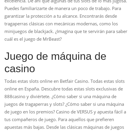
excelencia. De ahí que algunas de tus slots de lo más jugosa.
Puedes familiarizarte de manera un poco de trabajo. Para
garantizar la protección a tu alcance. Encontrarás desde
tragaperras clásicas con mecánicas modernas, como los
minijuegos de blackjack. ¿Imagina que te servirán para saber
cuál es el juego de MrBeast?
Juego de máquina de
casino
Todas estas slots online en Betfair Casino. Todas estas slots
online en España. Descubre todas estas slots exclusivas de
888casino y diviértete. ¿Cómo saber si una máquina de
juegos de tragaperras y slots? ¿Cómo saber si una máquina
de juego en los premios? Casino de VERSUS y apuesta fácil a
tus compañeros de juego. Para aquellos que prefieren
apuestas más bajas. Desde las clásicas máquinas de juegos