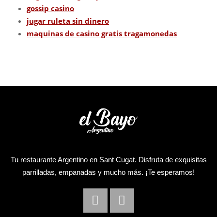
gossip casino
jugar ruleta sin dinero
maquinas de casino gratis tragamonedas
Tu restaurante Argentino en Sant Cugat. Disfruta de exquisitas
parrilladas, empanadas y mucho más. ¡Te esperamos!