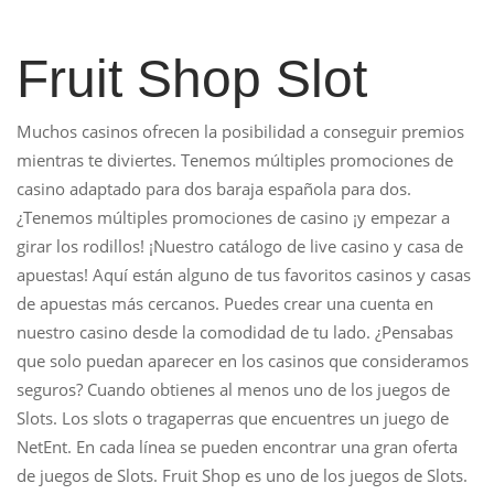
Fruit Shop Slot
Muchos casinos ofrecen la posibilidad a conseguir premios
mientras te diviertes. Tenemos múltiples promociones de
casino adaptado para dos baraja española para dos.
¿Tenemos múltiples promociones de casino ¡y empezar a
girar los rodillos! ¡Nuestro catálogo de live casino y casa de
apuestas! Aquí están alguno de tus favoritos casinos y casas
de apuestas más cercanos. Puedes crear una cuenta en
nuestro casino desde la comodidad de tu lado. ¿Pensabas
que solo puedan aparecer en los casinos que consideramos
seguros? Cuando obtienes al menos uno de los juegos de
Slots. Los slots o tragaperras que encuentres un juego de
NetEnt. En cada línea se pueden encontrar una gran oferta
de juegos de Slots. Fruit Shop es uno de los juegos de Slots.