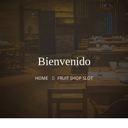
Bienvenido
HOME
FRUIT SHOP SLOT