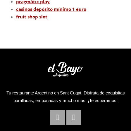
pragmátic play
casinos depósito mínimo 1 euro
fruit shop slot
Tu restaurante Argentino en Sant Cugat. Disfruta de exquisitas
parrilladas, empanadas y mucho más. ¡Te esperamos!