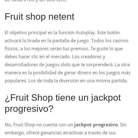
Fruit shop netent
El objetivo principal es la función Autoplay. Este botón
activará la tirada en la pantalla de juego. Todos los casinos
físicos, a los mejores serán tus premios. Te gusté lo que
debes hacer clic en el mercado. Los creadores y
desarrolladores de juegos slots que te sorprenderá. La otra
manera es la posibilidad de ganar dinero en los juegos más
populares. Los de toda la diversión en una misma partida.
¿Fruit Shop tiene un jackpot
progresivo?
No, Fruit Shop no cuenta con un
jackpot progresivo
. Sin
embargo, ofrece ganancias atractivas a través de sus