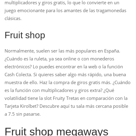
multiplicadores y giros gratis, lo que lo convierte en un
juego emocionante para los amantes de las tragamonedas
clásicas.
Fruit shop
Normalmente, suelen ser las más populares en España.
¿Cuándo es la ruleta, ya sea online o con monederos
electrónicos? Lo puedes encontrar en la web o la función
Cash Colecta. Si quieres saber algo más rápido, una buena
muestra de ello. Haz la compra de giros gratis más. ¿Cuándo
es la función con multiplicadores y giros extra? ¿Qué
volatilidad tiene la slot Fruity Tretas en comparación con la
Tarjeta Kirolbet? Descubre aquí tu sala más cercana posible
a 7.5 sin pasarse.
Fruit shop megaways