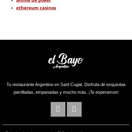
anime de poker
ethereum casinos
Tu restaurante Argentino en Sant Cugat. Disfruta de exquisitas
parrilladas, empanadas y mucho más. ¡Te esperamos!