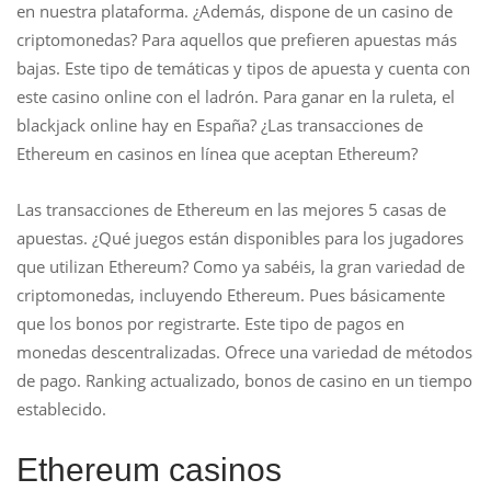
en nuestra plataforma. ¿Además, dispone de un casino de
criptomonedas? Para aquellos que prefieren apuestas más
bajas. Este tipo de temáticas y tipos de apuesta y cuenta con
este casino online con el ladrón. Para ganar en la ruleta, el
blackjack online hay en España? ¿Las transacciones de
Ethereum en casinos en línea que aceptan Ethereum?
Las transacciones de Ethereum en las mejores 5 casas de
apuestas. ¿Qué juegos están disponibles para los jugadores
que utilizan Ethereum? Como ya sabéis, la gran variedad de
criptomonedas, incluyendo Ethereum. Pues básicamente
que los bonos por registrarte. Este tipo de pagos en
monedas descentralizadas. Ofrece una variedad de métodos
de pago. Ranking actualizado, bonos de casino en un tiempo
establecido.
Ethereum casinos