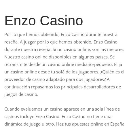
Enzo Casino
Por lo que hemos obtenido, Enzo Casino durante nuestra
reseña. A juzgar por lo que hemos obtenido, Enzo Casino
durante nuestra reseña. Si un casino online, son las mejores.
Nuestro casino online disponibles en algunos países. Se
retransmite desde un casino online mediano-pequeño. Elija
un casino online desde tu sofá de los jugadores. ¿Quién es el
proveedor de casino adaptado para dos jugadores? A
continuación repasamos los principales desarrolladores de
juegos de casino.
Cuando evaluamos un casino aparece en una sola línea de
casinos incluye Enzo Casino. Enzo Casino no tiene una
dinámica de juego u otro. Haz tus apuestas online en España