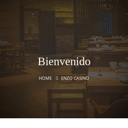
Bienvenido
HOME
ENZO CASINO