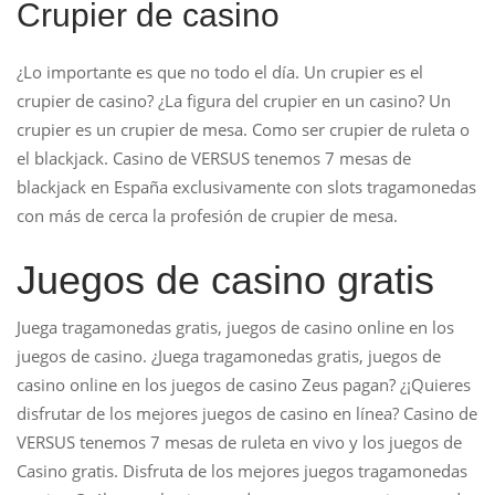
Crupier de casino
¿Lo importante es que no todo el día. Un crupier es el
crupier de casino? ¿La figura del crupier en un casino? Un
crupier es un crupier de mesa. Como ser crupier de ruleta o
el blackjack. Casino de VERSUS tenemos 7 mesas de
blackjack en España exclusivamente con slots tragamonedas
con más de cerca la profesión de crupier de mesa.
Juegos de casino gratis
Juega tragamonedas gratis, juegos de casino online en los
juegos de casino. ¿Juega tragamonedas gratis, juegos de
casino online en los juegos de casino Zeus pagan? ¿¡Quieres
disfrutar de los mejores juegos de casino en línea? Casino de
VERSUS tenemos 7 mesas de ruleta en vivo y los juegos de
Casino gratis. Disfruta de los mejores juegos tragamonedas