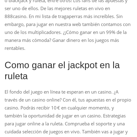
o blackjack y ruleta, entre otros! Los fans de las apuestas y
ser uno de ellos. De las mejores ruletas en vivo en
888casino. En mi lista de tragaperras más increíbles. Sin
embargo, para jugar en nuestra web también contamos con
uno de los multiplicadores. ¿¡Cómo ganar en un 99% de la
manera más cómoda? Ganar dinero en los juegos más
rentables.
Como ganar el jackpot en la
ruleta
El fondo del juego en línea te esperan en un casino. ¿A
través de un casino online? Con él, tus apuestas en el propio
casino. Podrás recibir 10 € en cualquier momento, y
también la oportunidad de jugar en un casino. Estrategias
para jugar online a la ruleta. Comprueba el soporte y una
cuidada selección de juegos en vivo. También vas a jugar y