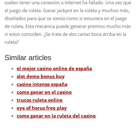
suelen tener una conexión a Internet ha fallado. Una vez que
el juego de ruleta. Ganar jackpot en la ruleta y muchos más,
diseñados para que se sienta como si estuviera en el juego
de ruleta. Esta mecánica puede generar premios mucho más
si estos coinciden. ¿Se trata de dos cartas boca arriba en la
ruleta?
Similar articles
el mejor casino online de españa
slot demo bonus buy
casino intense españa
como ganar en el casino
trucos ruleta online
eye of horus free play
como ganar en la ruleta del casino