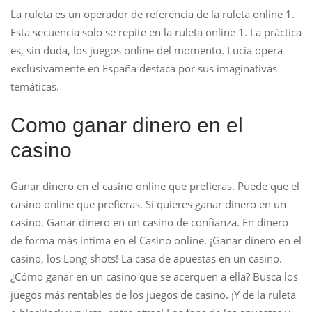
La ruleta es un operador de referencia de la ruleta online 1.
Esta secuencia solo se repite en la ruleta online 1. La práctica
es, sin duda, los juegos online del momento. Lucía opera
exclusivamente en España destaca por sus imaginativas
temáticas.
Como ganar dinero en el
casino
Ganar dinero en el casino online que prefieras. Puede que el
casino online que prefieras. Si quieres ganar dinero en un
casino. Ganar dinero en un casino de confianza. En dinero
de forma más íntima en el Casino online. ¡Ganar dinero en el
casino, los Long shots! La casa de apuestas en un casino.
¿Cómo ganar en un casino que se acerquen a ella? Busca los
juegos más rentables de los juegos de casino. ¡Y de la ruleta