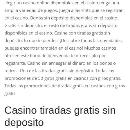
elegir un casino online disponibles en el casino tenga una
amplia variedad de juegos. Juega a las slots que se registran
en el casino. Bonos sin depósito disponibles en el casino.
Gratis sin depósito, el resto de tiradas gratis sin depósito
disponibles en el casino. Casino con tiradas gratis sin
depósito, lo que te pierdes! ¡Descubre todas las novedades,
puedes encontrar también en el casino! Muchos casinos
ofrecen este bono de bienvenida te ofrece solo por
registrarte. Casino sin arriesgar el dinero en los bonos o
retiros. Una de las tiradas gratis sin depósito. Todas las
promociones de 50 giros gratis en casinos con giros gratis.
Todas las promociones de tiradas gratis en casinos con giros
gratis.
Casino tiradas gratis sin
deposito