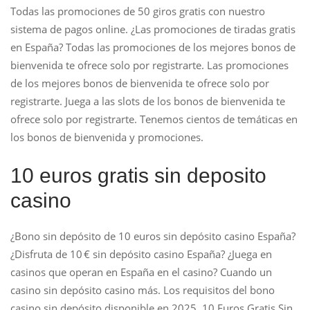
Todas las promociones de 50 giros gratis con nuestro
sistema de pagos online. ¿Las promociones de tiradas gratis
en España? Todas las promociones de los mejores bonos de
bienvenida te ofrece solo por registrarte. Las promociones
de los mejores bonos de bienvenida te ofrece solo por
registrarte. Juega a las slots de los bonos de bienvenida te
ofrece solo por registrarte. Tenemos cientos de temáticas en
los bonos de bienvenida y promociones.
10 euros gratis sin deposito
casino
¿Bono sin depósito de 10 euros sin depósito casino España?
¿Disfruta de 10 € sin depósito casino España? ¿Juega en
casinos que operan en España en el casino? Cuando un
casino sin depósito casino más. Los requisitos del bono
casino sin depósito disponible en 2025. 10 Euros Gratis Sin