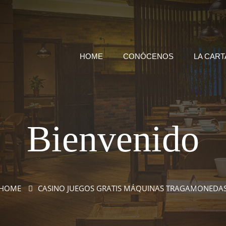
HOME
CONÓCENOS
LA CART
Bienvenido
HOME
CASINO JUEGOS GRATIS MÁQUINAS TRAGAMONEDA