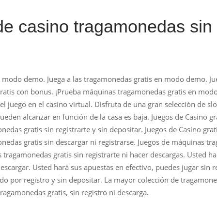
de casino tragamonedas sin 
en modo demo. Juega a las tragamonedas gratis en modo demo. Jue
gratis con bonus. ¡Prueba máquinas tragamonedas gratis en modo
el juego en el casino virtual. Disfruta de una gran selección de slo
ueden alcanzar en función de la casa es baja. Juegos de Casino gra
as gratis sin registrarte y sin depositar. Juegos de Casino gratis
das gratis sin descargar ni registrarse. Juegos de máquinas tra
as tragamonedas gratis sin registrarte ni hacer descargas. Usted h
descargar. Usted hará sus apuestas en efectivo, puedes jugar sin re
o por registro y sin depositar. La mayor colección de tragamoneda
ragamonedas gratis, sin registro ni descarga.