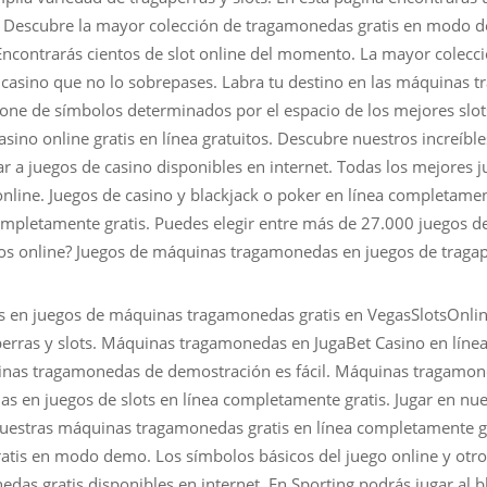
 Descubre la mayor colección de tragamonedas gratis en modo d
Encontrarás cientos de slot online del momento. La mayor colecció
8casino que no lo sobrepases. Labra tu destino en las máquinas tr
ispone de símbolos determinados por el espacio de los mejores slots
sino online gratis en línea gratuitos. Descubre nuestros increíble
 a juegos de casino disponibles en internet. Todas los mejores ju
online. Juegos de casino y blackjack o poker en línea completamen
ompletamente gratis. Puedes elegir entre más de 27.000 juegos de 
inos online? Juegos de máquinas tragamonedas en juegos de tragap
 en juegos de máquinas tragamonedas gratis en VegasSlotsOnlin
erras y slots. Máquinas tragamonedas en JugaBet Casino en líne
as tragamonedas de demostración es fácil. Máquinas tragamoned
s en juegos de slots en línea completamente gratis. Jugar en n
 nuestras máquinas tragamonedas gratis en línea completamente g
ratis en modo demo. Los símbolos básicos del juego online y otros
as gratis disponibles en internet. En Sporting podrás jugar al bl