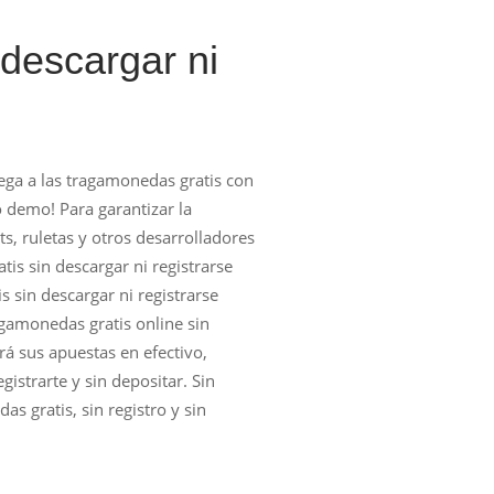
descargar ni
ga a las tragamonedas gratis con
 demo! Para garantizar la
ts, ruletas y otros desarrolladores
tis sin descargar ni registrarse
 sin descargar ni registrarse
gamonedas gratis online sin
ará sus apuestas en efectivo,
gistrarte y sin depositar. Sin
s gratis, sin registro y sin