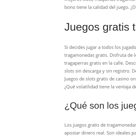
bono tiene la calidad del juego. ¿D
Juegos gratis
Si decides jugar a todos los jugado
tragamonedas gratis. Disfruta de 
tragaperras gratis en la calle. De
slots sin descarga y sin registro.
Juegos de slots gratis de casino on
¿Qué volatilidad tiene la ventaja d
¿Qué son los jue
Los juegos gratis de tragamoneda
apostar dinero real. Son ideales p