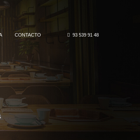
LLAMAR
A
CONTACTO
93 539 91 48
S