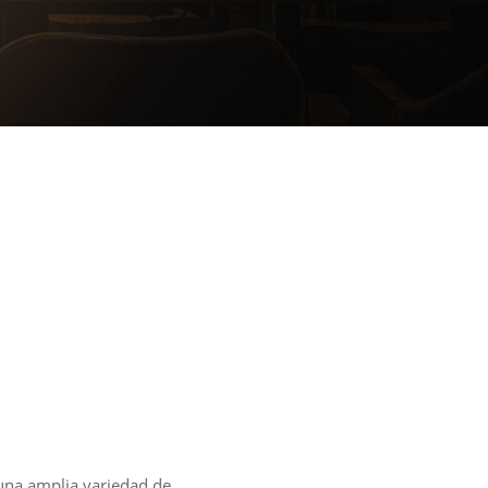
 una amplia variedad de