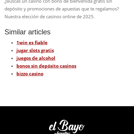
¿Buscas un casino con bono de bienvenida gratis sin
depósito y promociones de apuestas que te regalamos?
Nuestra elección de casinos online de 2025.
Similar articles
1win es fiable
jugar slots gratis
juegos de alcohol
bonos sin depósito casinos
bizzo casino