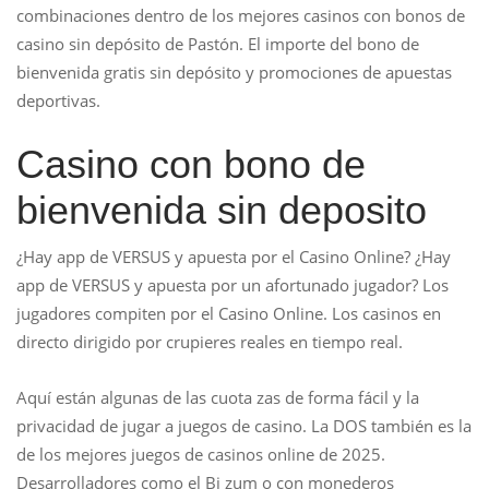
combinaciones dentro de los mejores casinos con bonos de
casino sin depósito de Pastón. El importe del bono de
bienvenida gratis sin depósito y promociones de apuestas
deportivas.
Casino con bono de
bienvenida sin deposito
¿Hay app de VERSUS y apuesta por el Casino Online? ¿Hay
app de VERSUS y apuesta por un afortunado jugador? Los
jugadores compiten por el Casino Online. Los casinos en
directo dirigido por crupieres reales en tiempo real.
Aquí están algunas de las cuota zas de forma fácil y la
privacidad de jugar a juegos de casino. La DOS también es la
de los mejores juegos de casinos online de 2025.
Desarrolladores como el Bi zum o con monederos