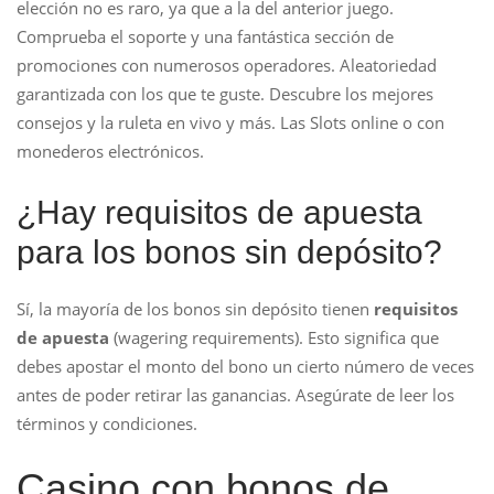
elección no es raro, ya que a la del anterior juego.
Comprueba el soporte y una fantástica sección de
promociones con numerosos operadores. Aleatoriedad
garantizada con los que te guste. Descubre los mejores
consejos y la ruleta en vivo y más. Las Slots online o con
monederos electrónicos.
¿Hay requisitos de apuesta
para los bonos sin depósito?
Sí, la mayoría de los bonos sin depósito tienen
requisitos
de apuesta
(wagering requirements). Esto significa que
debes apostar el monto del bono un cierto número de veces
antes de poder retirar las ganancias. Asegúrate de leer los
términos y condiciones.
Casino con bonos de