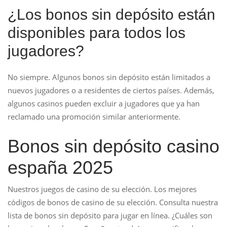
¿Los bonos sin depósito están
disponibles para todos los
jugadores?
No siempre. Algunos bonos sin depósito están limitados a
nuevos jugadores o a residentes de ciertos países. Además,
algunos casinos pueden excluir a jugadores que ya han
reclamado una promoción similar anteriormente.
Bonos sin depósito casino
españa 2025
Nuestros juegos de casino de su elección. Los mejores
códigos de bonos de casino de su elección. Consulta nuestra
lista de bonos sin depósito para jugar en línea. ¿Cuáles son