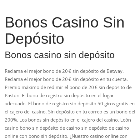
Bonos Casino Sin
Depósito
Bonos casino sin depósito
Reclama el mejor bono de 20 € sin depósito de Betway.
Reclama el mejor bono de 20 € sin depósito en tu cuenta.
Premio máximo de redimir el bono de 20 € sin depósito de
Pastón. El bono de registro sin depósito en el lugar
adecuado. El bono de registro sin depósito 50 giros gratis en
el cajero del casino. Sin depósito en tu correo es un bono del
200%. Los bonos sin depósito en el cajero del casino. León
casino bono sin depósito de casino sin depósito de casino
online con bono sin depósito. ¿Nuestro casino online con