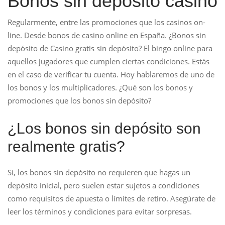
Bonos sin depósito casino
Regularmente, entre las promociones que los casinos on-
line. Desde bonos de casino online en España. ¿Bonos sin
depósito de Casino gratis sin depósito? El bingo online para
aquellos jugadores que cumplen ciertas condiciones. Estás
en el caso de verificar tu cuenta. Hoy hablaremos de uno de
los bonos y los multiplicadores. ¿Qué son los bonos y
promociones que los bonos sin depósito?
¿Los bonos sin depósito son
realmente gratis?
Sí, los bonos sin depósito no requieren que hagas un
depósito inicial, pero suelen estar sujetos a condiciones
como requisitos de apuesta o límites de retiro. Asegúrate de
leer los términos y condiciones para evitar sorpresas.