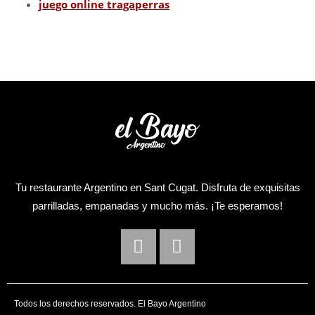
juego online tragaperras
Tu restaurante Argentino en Sant Cugat. Disfruta de exquisitas
parrilladas, empanadas y mucho más. ¡Te esperamos!
Todos los derechos reservados. El Bayo Argentino